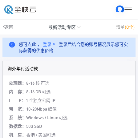
最新活动专区
返回
清单
(0个)
您可点此 ，
登录
登录后结合您的账号情况展示您可实
际获得的优惠价格
海外年付活动款
处理器：
8-16 核 可选
内 存：
8-16 GB 可选
I P：
1 个独立公网 IP
带 宽：
10-20Mbps 峰值
系 统：
Windows / Linux 可选
数据盘：
50G SSD
机 房：
香港 / 美国可选