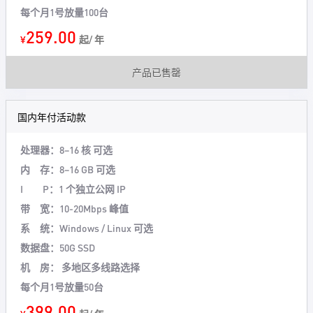
每个月1号放量100台
259.00
¥
起/ 年
产品已售罄
国内年付活动款
处理器：
8–16 核 可选
内 存：
8–16 GB 可选
I P：
1 个独立公网 IP
带 宽：
10-20Mbps 峰值
系 统：
Windows / Linux 可选
数据盘：
50G SSD
机 房：
多地区多线路选择
每个月1号放量50台
399.00