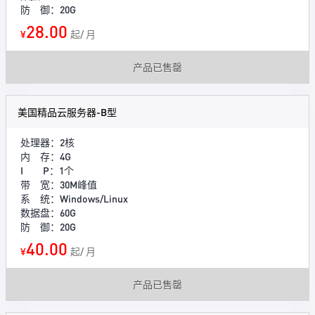
防 御：20G
28.00
¥
起/ 月
产品已售罄
美国精品云服务器-B型
处理器：2核
内 存：4G
I P：1个
带 宽：30M峰值
系 统：Windows/Linux
数据盘：60G
防 御：20G
40.00
¥
起/ 月
产品已售罄