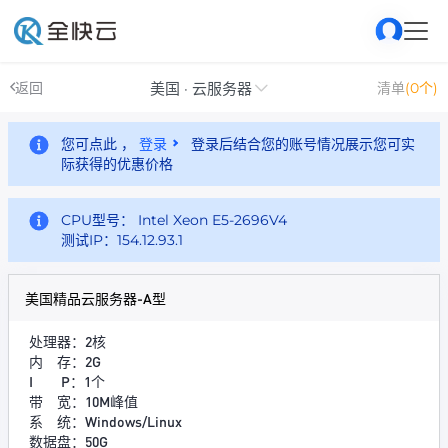
美国 · 云服务器
返回
清单
(0个)
您可点此 ，
登录
登录后结合您的账号情况展示您可实
际获得的优惠价格
CPU型号： Intel Xeon E5-2696V4
测试IP：154.12.93.1
美国精品云服务器-A型
处理器：2核
内 存：2G
I P：1个
带 宽：10M峰值
系 统：Windows/Linux
数据盘：50G