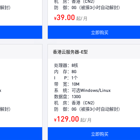
机 房：香港（CN2）
动解封）
防 御：0G（被揍3小时自动解封）
39.00
¥
起/ 月
立即购买
香港云服务器-E型
处理器：8核
内 存：8G
I P：1个
带 宽：10M
x
系 统：可选Windows/Linux
数据盘：130G
机 房：香港（CN2）
动解封）
防 御：0G（被揍3小时自动解封）
129.00
¥
起/ 月
立即购买