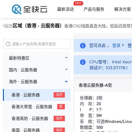
HOT
最新活动
产品与服务
解决方案
区域（香港 · 云服务器）
香港CN2线路直连大陆，低延迟高
返回
您可点此 ，
登录
登
最新特惠区
CPU型号： Intel Xeon
测试IP：103.97.178.1
国内 · 云服务器
海外 · 云服务器
香港云服务器-A型
香港 · 云服务器
海外
处理器：2核
内 存：2G
香港大带宽 · 云服务器
新
I P：1个
带 宽：5M
香港高防 · 云服务器
海外
系 统：可选Windows/Linu
数据盘：50G
美国 · 云服务器
海外