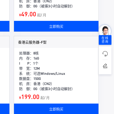
机 房：香港（CN2）
防 御：0G（被揍3小时自动解封）
49.00
¥
起/ 月
立即购买
在线
香港云服务器-F型
咨询
处理器：8核
内 存：16G
I P：1个
带 宽：12M
系 统：可选Windows/Linux
数据盘：150G
机 房：香港（CN2）
防 御：0G（被揍3小时自动解封）
199.00
¥
起/ 月
立即购买