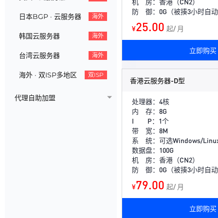
机 房：香港（CN2）
防 御：0G（被揍3小时自
日本BGP · 云服务器
海外
25.00
¥
起/ 月
韩国云服务器
海外
立即购买
台湾云服务器
海外
海外 · 双ISP多地区
双ISP
香港云服务器-D型
代理自助加盟
处理器：4核
内 存：8G
I P：1个
带 宽：8M
系 统：可选Windows/Linu
数据盘：100G
机 房：香港（CN2）
防 御：0G（被揍3小时自
79.00
¥
起/ 月
立即购买