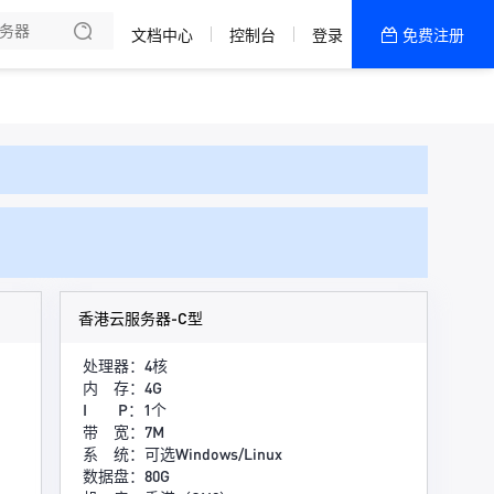
文档中心
控制台
登录
免费注册
全部产品
新闻资讯
帮助文档
热销推荐
香港云服务器-C型
处理器：4核
内 存：4G
I P：1个
带 宽：7M
系 统：可选Windows/Linux
数据盘：80G