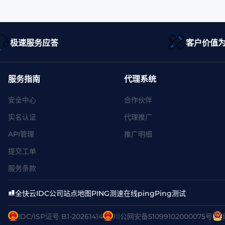
极速服务应答
客户价值
服务指南
代理系统
安全中心
合作伙伴
实名认证
代理推广
API管理
推广明细
提交工单
服务条款
全快云
IDC公司
站点地图
PING测速
在线ping
Ping测试
IDC/ISP证号 B1-20261414
川公网安备51099102000075号