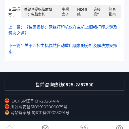
文章标
关键词提取结果如
电视
HDMI
连接
简易
下：电脑主机
盒子
线
操作
指南
签：
上一篇：《独家揭秘：网络打印机仅在主机上顺畅打印之谜及
解决之道》
下一篇：关于监控主机偶然自动重启现象的分析及解决方案探
索
0825-2687800
售前咨询热线
IDC/ISP证号 B1-20261414
川公网安备51099102000075号
网站备案号 蜀ICP备20025091号