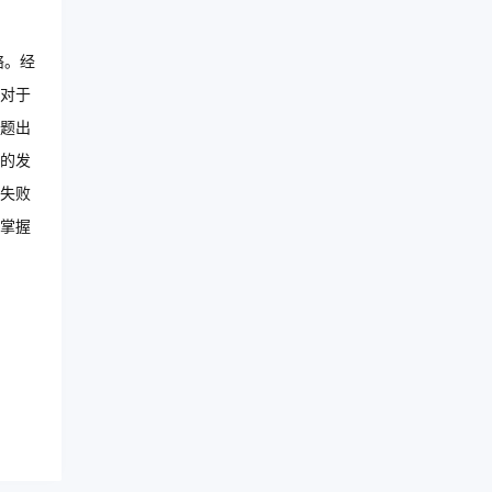
络。经
数对于
题出
的发
失败
掌握