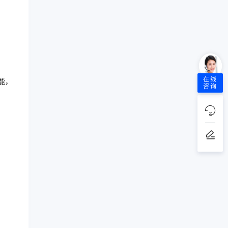
在线
能，
咨询