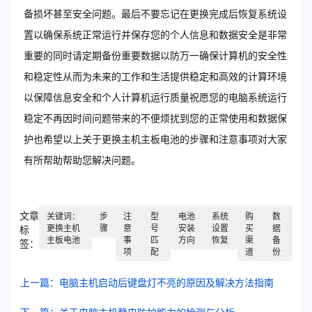
备损坏甚至安全问题。最后不要忘记在更换完成后恢复系统设
置以确保系统正常运行并保存您的个人信息和数据安全是非常
重要的同时请定期备份重要数据以防万一确保计算机的安全性
和稳定性从而为未来的工作和生活提供稳定和高效的计算环境
以保障信息安全和个人计算机运行质量祝愿您的电脑系统运行
稳定不再因时间问题带来的不便烦扰到您的正常使用和数据保
护也希望以上关于更换主机主板电池的步骤和注意事项对大家
有所帮助帮助您解决问题。
文章
关键词：
步
注
型
电池
系统
购
数
更换主机
骤
意
号
安装
设置
买
据
标
主板电池
事
匹
方向
恢复
渠
备
签：
项
配
道
份
上一篇：电脑主机启动后键盘灯不亮的原因及解决方法指南