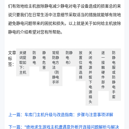
们有效地给主机放除静电减少静电对电子设备造成的损害总的来
说只要我们在日常生活中注意细节采取适当的措施就能够有效地
避免静电问题带来的困扰和损失。以上就是关于如何给主机放除
静电的介绍希望对您有所帮助。
文章
关键
防
静
常规
防静
放
关
逐
防
词提
静
电
防静
电
置
闭
一
静
标
取如
电
危
电方
布）
位
电
接
电
签：
下：
害
法
置
源
触
服
主机
（防
选
并
硬
或
静电
择
拔
件
防
手环
下
部
静
电
件
电
源
手
插
套
头
上一篇：车库门主机升级与改造指南：步骤与注意事项详解
下一篇：“绝地求生游戏主机遭遇意外断开连接问题解析与解决