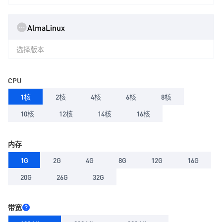
AlmaLinux
选择版本
CPU
1核
2核
4核
6核
8核
10核
12核
14核
16核
内存
1G
2G
4G
8G
12G
16G
20G
26G
32G
带宽