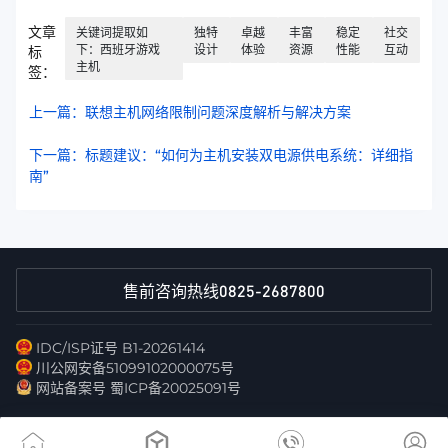
文章
关键词提取如
独特
卓越
丰富
稳定
社交
下：西班牙游戏
设计
体验
资源
性能
互动
标
主机
签：
上一篇：联想主机网络限制问题深度解析与解决方案
下一篇：标题建议：“如何为主机安装双电源供电系统：详细指
南”
0825-2687800
售前咨询热线
IDC/ISP证号 B1-20261414
川公网安备51099102000075号
网站备案号 蜀ICP备20025091号