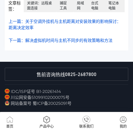
文章标
关键词：远程桌
捕捉
局域
台式
笔记本
面连接
工具
网
电脑
电脑
签：
上一篇：关于空调外挂机与主机距离对安装效果的影响探讨：
距离决定效率
下一篇：解决虚拟机时间与主机不同步的有效策略和方法
0825-2687800
售前咨询热线
IDC/ISP证号 B1-20261414
川公网安备51099102000075号
网站备案号 蜀ICP备20025091号
首页
产品中心
联系我们
我的