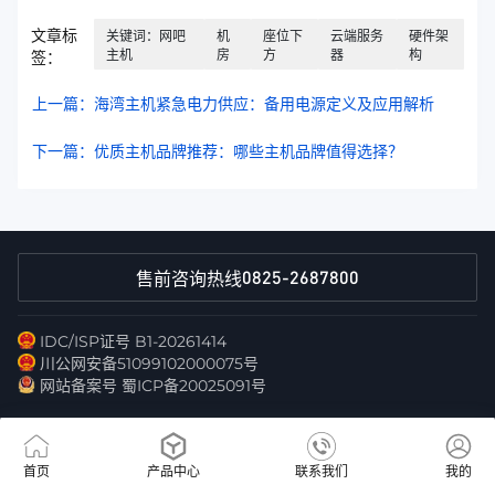
文章标
关键词：网吧
机
座位下
云端服务
硬件架
主机
房
方
器
构
签：
上一篇：海湾主机紧急电力供应：备用电源定义及应用解析
下一篇：优质主机品牌推荐：哪些主机品牌值得选择？
0825-2687800
售前咨询热线
IDC/ISP证号 B1-20261414
川公网安备51099102000075号
网站备案号 蜀ICP备20025091号
首页
产品中心
联系我们
我的