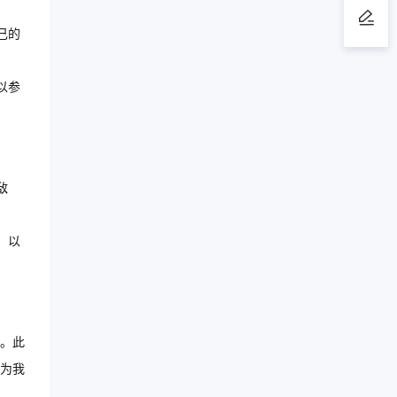
己的
以参
敌
，以
。此
为我