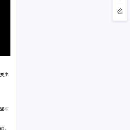
要注
些平
验，