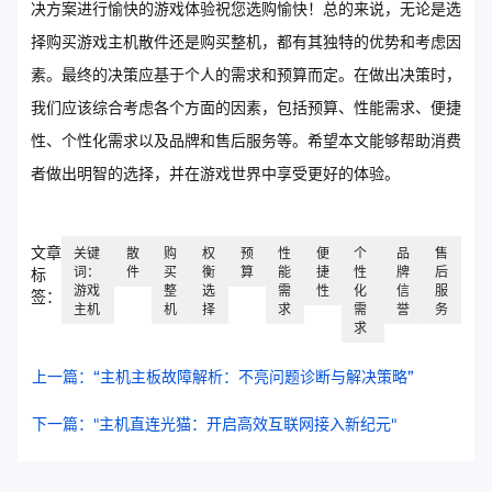
决方案进行愉快的游戏体验祝您选购愉快！总的来说，无论是选
择购买游戏主机散件还是购买整机，都有其独特的优势和考虑因
素。最终的决策应基于个人的需求和预算而定。在做出决策时，
我们应该综合考虑各个方面的因素，包括预算、性能需求、便捷
性、个性化需求以及品牌和售后服务等。希望本文能够帮助消费
者做出明智的选择，并在游戏世界中享受更好的体验。
文章
关键
散
购
权
预
性
便
个
品
售
词：
件
买
衡
算
能
捷
性
牌
后
标
游戏
整
选
需
性
化
信
服
签：
主机
机
择
求
需
誉
务
求
上一篇：“主机主板故障解析：不亮问题诊断与解决策略”
下一篇："主机直连光猫：开启高效互联网接入新纪元"