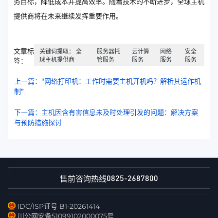
务目标，降低成本并提高效率。随着技术的不断进步，全球主机
提供商将在未来继续发挥重要作用。
文章标
关键词提取： 全
服务器托
云计算
网络
安全
球主机提供商
管服务
服务
服务
服务
签：
上一篇：“网络打印机：工作时需要主机开机吗？解析其运作机
制”
下一篇：主机因含有害信息未及时处理引发的问题：解决方案
与预防措施探讨
0825-2687800
售前咨询热线
IDC/ISP证号 B1-20261414
川公网安备51099102000075号