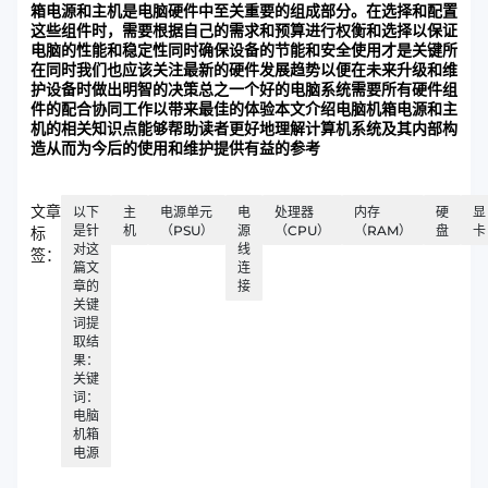
箱电源和主机是电脑硬件中至关重要的组成部分。在选择和配置
这些组件时，需要根据自己的需求和预算进行权衡和选择以保证
电脑的性能和稳定性同时确保设备的节能和安全使用才是关键所
在同时我们也应该关注最新的硬件发展趋势以便在未来升级和维
护设备时做出明智的决策总之一个好的电脑系统需要所有硬件组
件的配合协同工作以带来最佳的体验本文介绍电脑机箱电源和主
机的相关知识点能够帮助读者更好地理解计算机系统及其内部构
造从而为今后的使用和维护提供有益的参考
文章
以下
主
电源单元
电
处理器
内存
硬
显
是针
机
（PSU）
源
（CPU）
（RAM）
盘
卡
标
对这
线
签：
篇文
连
章的
接
关键
词提
取结
果：
关键
词：
电脑
机箱
电源