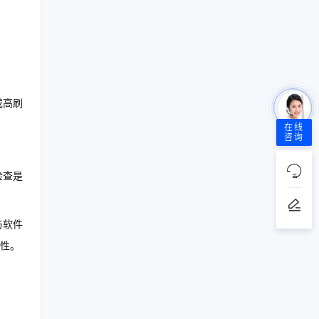
或高刷
在线
咨询
检查是
与软件
性。