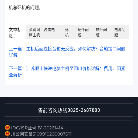
机总死机的问题。
文章标
关键词：占美电
死
硬件问
软件问
电源问
脑主机
机
题
题
题
签：
上一篇：主机后面连接音箱无反应，如何解决？音箱接口问题
详解
下一篇：江苏顺丰快递电脑主机至四川价格详解：费用、因素
全解析
0825-2687800
售前咨询热线
IDC/ISP证号 B1-20261414
川公网安备51099102000075号