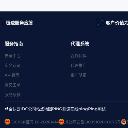
极速服务应答
客户价值
服务指南
代理系统
安全中心
合作伙伴
实名认证
代理推广
API管理
推广明细
提交工单
服务条款
全快云
IDC公司
站点地图
PING测速
在线ping
Ping测试
IDC/ISP证号 B1-20261414
川公网安备51099102000075号