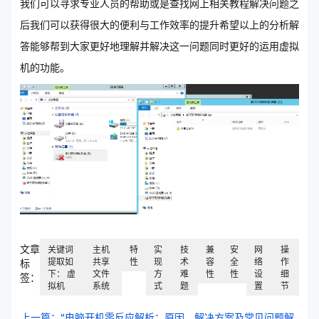
我们可以寻求专业人员的帮助或是查找网上相关教程解决问题之
后我们可以获得很大的便利与工作效率的提升希望以上的分析解
答能够帮到大家更好地理解并解决这一问题同时更好的运用虚拟
机的功能。
文章
关键词
主机
特
实
技
兼
安
网
操
提取如
共享
性
现
术
容
全
络
作
标
下： 虚
文件
方
难
性
性
设
细
签：
拟机
系统
式
题
置
节
上一篇：“电脑开机零反应解析：原因、解决方案及常见问题解