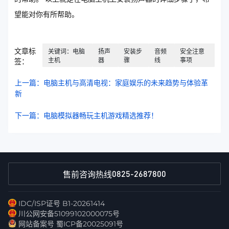
望能对你有所帮助。
文章标
关键词：电脑
扬声
安装步
音频
安全注意
主机
器
骤
线
事项
签：
上一篇：电脑主机与高清电视：家庭娱乐的未来趋势与体验革
新
下一篇：电脑模拟器畅玩主机游戏精选推荐！
0825-2687800
售前咨询热线
IDC/ISP证号 B1-20261414
川公网安备51099102000075号
网站备案号 蜀ICP备20025091号