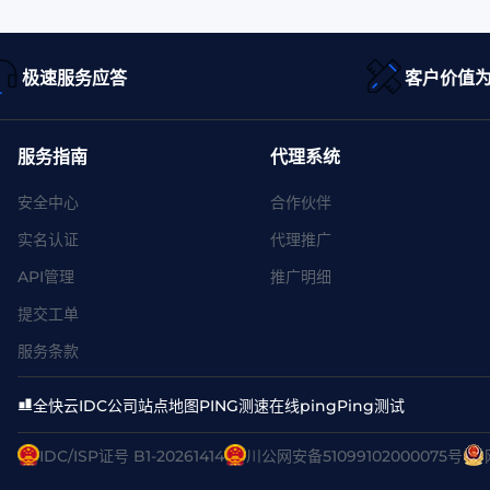
极速服务应答
客户价值
服务指南
代理系统
安全中心
合作伙伴
实名认证
代理推广
API管理
推广明细
提交工单
服务条款
全快云
IDC公司
站点地图
PING测速
在线ping
Ping测试
IDC/ISP证号 B1-20261414
川公网安备51099102000075号