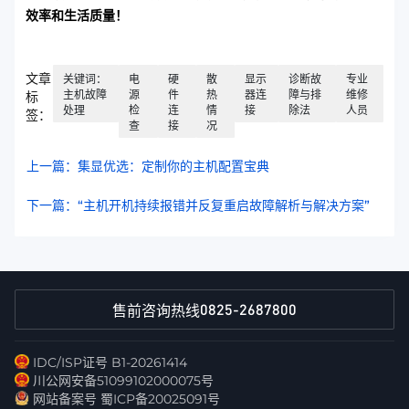
效率和生活质量！
文章
关键词：
电
硬
散
显示
诊断故
专业
主机故障
源
件
热
器连
障与排
维修
标
处理
检
连
情
接
除法
人员
签：
查
接
况
上一篇：集显优选：定制你的主机配置宝典
下一篇：“主机开机持续报错并反复重启故障解析与解决方案”
0825-2687800
售前咨询热线
IDC/ISP证号 B1-20261414
川公网安备51099102000075号
网站备案号 蜀ICP备20025091号