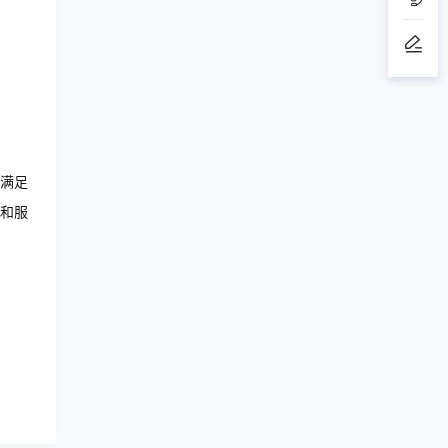
满足
和服