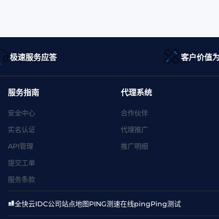
极速服务应答
客户价值
服务指南
代理系统
安全中心
合作伙伴
实名认证
代理推广
API管理
推广明细
提交工单
服务条款
全快云
IDC公司
站点地图
PING测速
在线ping
Ping测试