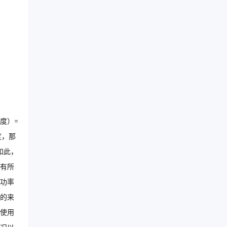
度）=
度，那
如此，
有所
功率
的来
使用