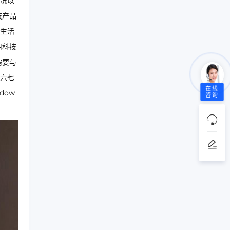
况以
技产品
生活
用科技
需要与
六七
在线
dow
咨询