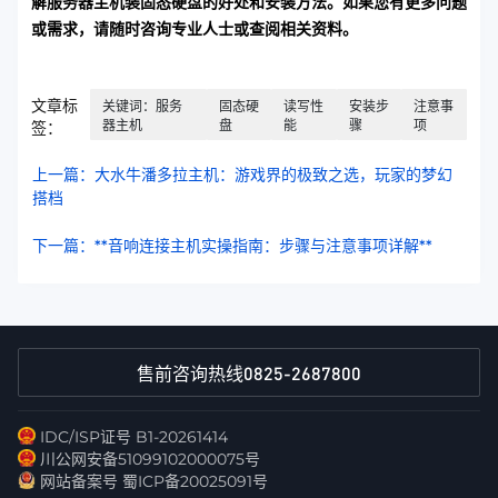
解服务器主机装固态硬盘的好处和安装方法。如果您有更多问题
或需求，请随时咨询专业人士或查阅相关资料。
文章标
关键词：服务
固态硬
读写性
安装步
注意事
器主机
盘
能
骤
项
签：
上一篇：大水牛潘多拉主机：游戏界的极致之选，玩家的梦幻
搭档
下一篇：**音响连接主机实操指南：步骤与注意事项详解**
0825-2687800
售前咨询热线
IDC/ISP证号 B1-20261414
川公网安备51099102000075号
网站备案号 蜀ICP备20025091号