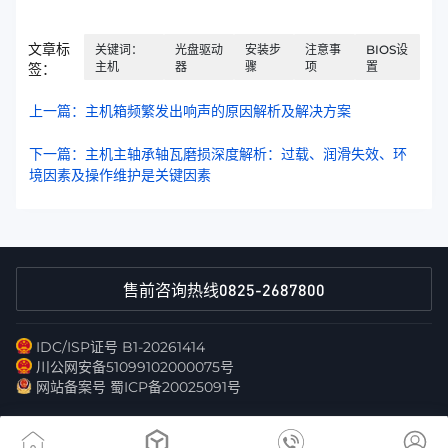
文章标
关键词：
光盘驱动
安装步
注意事
BIOS设
主机
器
骤
项
置
签：
上一篇：主机箱频繁发出响声的原因解析及解决方案
下一篇：主机主轴承轴瓦磨损深度解析：过载、润滑失效、环
境因素及操作维护是关键因素
0825-2687800
售前咨询热线
IDC/ISP证号 B1-20261414
川公网安备51099102000075号
网站备案号 蜀ICP备20025091号