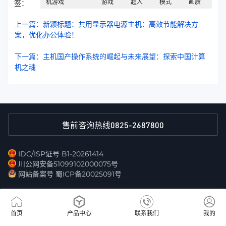
机游戏
游戏
超人
模式
画质
签：
上一篇：新颖标题：共用显示器电源主机：高效节能解决方
案，优化办公体验！
下一篇：主机国产操作系统的崛起与未来展望：探索中国计算
机之魂
0825-2687800
售前咨询热线
IDC/ISP证号 B1-20261414
川公网安备51099102000075号
网站备案号 蜀ICP备20025091号
首页
产品中心
联系我们
我的