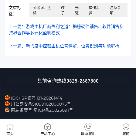
文章标
关键词：主
碟
光
操作步
注意事
机
子
驱
骤
项
签：
上一篇：游戏主机厂商盈利之道：揭秘硬件销售、软件销售及
跨界合作等多元化盈利模式
下一篇：新飞度中控锁主机位置详解：位置识别与功能解析
0825-2687800
售前咨询热线
IDC/ISP证号 B1-20261414
川公网安备51099102000075号
网站备案号 蜀ICP备20025091号
首页
产品中心
联系我们
我的