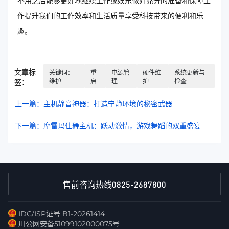
不用之后能够更好地继续工作或娱乐做好充分的准备和保障工
作提升我们的工作效率和生活质量享受科技带来的便利和乐
趣。
文章标
关键词：
重
电源管
硬件维
系统更新与
维护
启
理
护
检查
签：
上一篇：主机静音神器：打造宁静环境的秘密武器
下一篇：摩雷玛仕舞主机：跃动激情，游戏舞蹈的双重盛宴
0825-2687800
售前咨询热线
IDC/ISP证号 B1-20261414
川公网安备51099102000075号