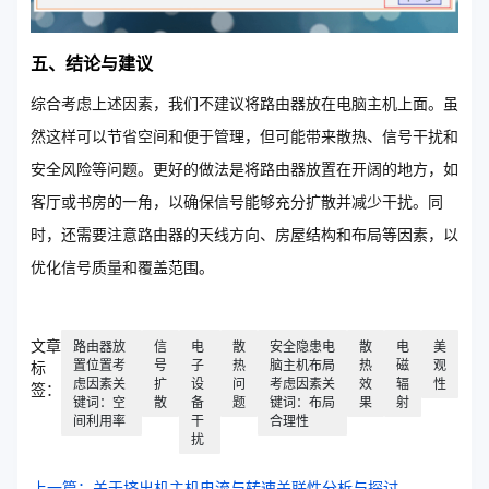
五、结论与建议
综合考虑上述因素，我们不建议将路由器放在电脑主机上面。虽
然这样可以节省空间和便于管理，但可能带来散热、信号干扰和
安全风险等问题。更好的做法是将路由器放置在开阔的地方，如
客厅或书房的一角，以确保信号能够充分扩散并减少干扰。同
时，还需要注意路由器的天线方向、房屋结构和布局等因素，以
优化信号质量和覆盖范围。
文章
路由器放
信
电
散
安全隐患电
散
电
美
置位置考
号
子
热
脑主机布局
热
磁
观
标
虑因素关
扩
设
问
考虑因素关
效
辐
性
签：
键词：空
散
备
题
键词：布局
果
射
间利用率
干
合理性
扰
上一篇：关于挤出机主机电流与转速关联性分析与探讨