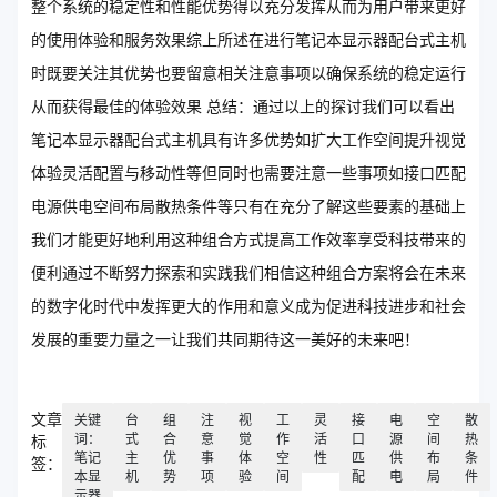
整个系统的稳定性和性能优势得以充分发挥从而为用户带来更好
的使用体验和服务效果综上所述在进行笔记本显示器配台式主机
时既要关注其优势也要留意相关注意事项以确保系统的稳定运行
从而获得最佳的体验效果 总结：通过以上的探讨我们可以看出
笔记本显示器配台式主机具有许多优势如扩大工作空间提升视觉
体验灵活配置与移动性等但同时也需要注意一些事项如接口匹配
电源供电空间布局散热条件等只有在充分了解这些要素的基础上
我们才能更好地利用这种组合方式提高工作效率享受科技带来的
便利通过不断努力探索和实践我们相信这种组合方案将会在未来
的数字化时代中发挥更大的作用和意义成为促进科技进步和社会
发展的重要力量之一让我们共同期待这一美好的未来吧！
文章
关键
台
组
注
视
工
灵
接
电
空
散
词：
式
合
意
觉
作
活
口
源
间
热
标
笔记
主
优
事
体
空
性
匹
供
布
条
签：
本显
机
势
项
验
间
配
电
局
件
示器