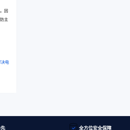
。因
防主
解决电
为先
全方位安全保障