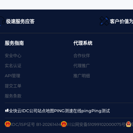
极速服务应答
客户价值
服务指南
代理系统
安全中心
合作伙伴
实名认证
代理推广
API管理
推广明细
提交工单
服务条款
全快云
IDC公司
站点地图
PING测速
在线ping
Ping测试
IDC/ISP证号 B1-20261414
川公网安备51099102000075号