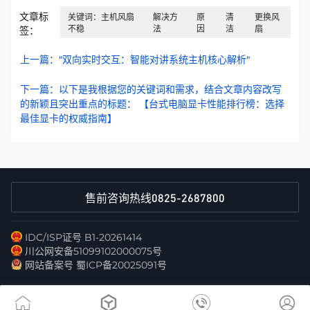
文章标
关键词：主机风扇
解决方
原
清
更换风
不稳
法
因
洁
扇
签：
上一篇："双向实时交互：智能对讲系统主机核心解析"
下一篇：以下是我根据您的关键词和需求，结合文章内容改写
的新颖且突出重点的标题： 【台式电脑显卡性能排行榜：选择
最佳显卡的权威指南】
0825-2687800
售前咨询热线
IDC/ISP证号 B1-20261414
川公网安备51099102000075号
网站备案号 蜀ICP备20025091号