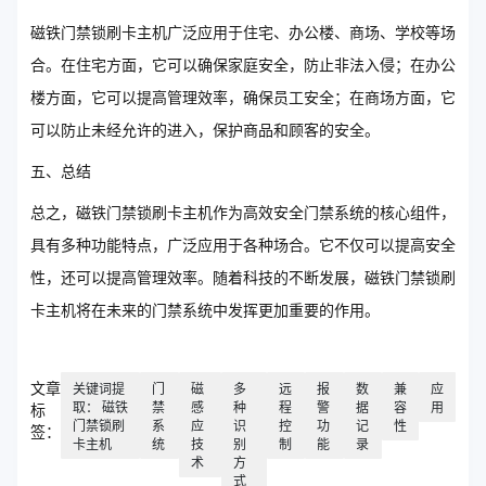
磁铁门禁锁刷卡主机广泛应用于住宅、办公楼、商场、学校等场
合。在住宅方面，它可以确保家庭安全，防止非法入侵；在办公
楼方面，它可以提高管理效率，确保员工安全；在商场方面，它
可以防止未经允许的进入，保护商品和顾客的安全。
五、总结
总之，磁铁门禁锁刷卡主机作为高效安全门禁系统的核心组件，
具有多种功能特点，广泛应用于各种场合。它不仅可以提高安全
性，还可以提高管理效率。随着科技的不断发展，磁铁门禁锁刷
卡主机将在未来的门禁系统中发挥更加重要的作用。
文章
关键词提
门
磁
多
远
报
数
兼
应
取： 磁铁
禁
感
种
程
警
据
容
用
标
门禁锁刷
系
应
识
控
功
记
性
签：
卡主机
统
技
别
制
能
录
术
方
式