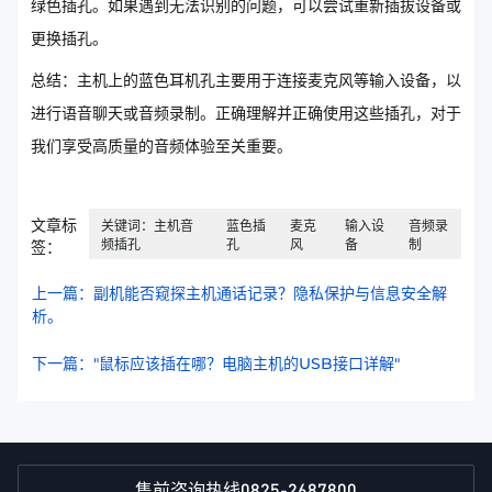
绿色插孔。如果遇到无法识别的问题，可以尝试重新插拔设备或
更换插孔。
总结：主机上的蓝色耳机孔主要用于连接麦克风等输入设备，以
进行语音聊天或音频录制。正确理解并正确使用这些插孔，对于
我们享受高质量的音频体验至关重要。
文章标
关键词：主机音
蓝色插
麦克
输入设
音频录
频插孔
孔
风
备
制
签：
上一篇：副机能否窥探主机通话记录？隐私保护与信息安全解
析。
下一篇："鼠标应该插在哪？电脑主机的USB接口详解"
0825-2687800
售前咨询热线