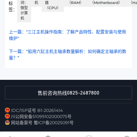
词：
机
器
（RAM）
（Motherboard）
（Ha
标
微型
（CPU）
签：
计算
机
上一篇："三江主机操作指南：了解产品特性、配置安装与使用
维护"
下一篇：“船用六缸主机主轴承数量解析：如何确定主轴承的数
量？”
0825-2687800
售前咨询热线
IDC/ISP证号 B1-20261414
川公网安备51099102000075号
网站备案号 蜀ICP备20025091号