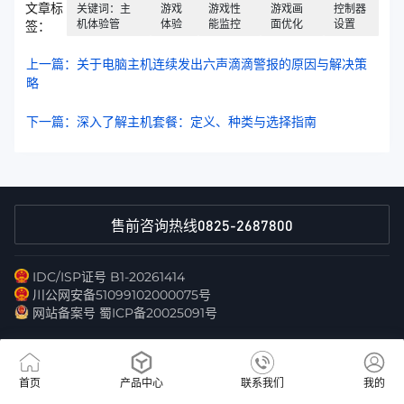
文章标
关键词：主
游戏
游戏性
游戏画
控制器
机体验管
体验
能监控
面优化
设置
签：
上一篇：关于电脑主机连续发出六声滴滴警报的原因与解决策
略
下一篇：深入了解主机套餐：定义、种类与选择指南
0825-2687800
售前咨询热线
IDC/ISP证号 B1-20261414
川公网安备51099102000075号
网站备案号 蜀ICP备20025091号
首页
产品中心
联系我们
我的