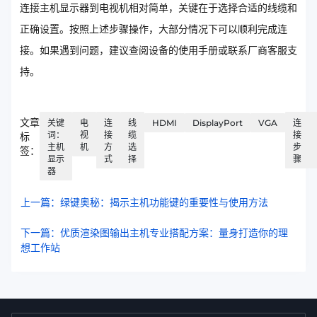
连接主机显示器到电视机相对简单，关键在于选择合适的线缆和
正确设置。按照上述步骤操作，大部分情况下可以顺利完成连
接。如果遇到问题，建议查阅设备的使用手册或联系厂商客服支
持。
文章
关键
电
连
线
HDMI
DisplayPort
VGA
连
词：
视
接
缆
接
标
主机
机
方
选
步
签：
显示
式
择
骤
器
上一篇：绿键奥秘：揭示主机功能键的重要性与使用方法
下一篇：优质渲染图输出主机专业搭配方案：量身打造你的理
想工作站