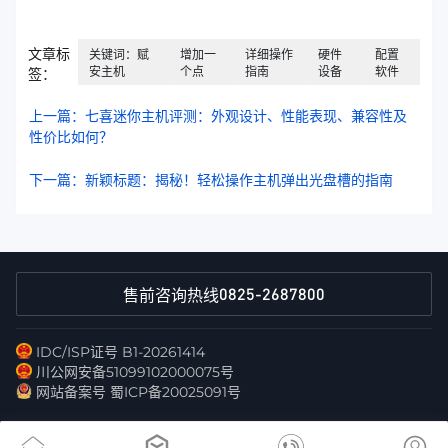
文章标
关键词：赋
增加一
详细操作
硬件
配置
安主机
个点
指南
设备
软件
签：
上一篇：七喜迷你主机评测：外观设计、性能表现、兼容性及
性价比如何？
下一篇：新颖标题：揭秘！轻松操作主机弹出光盘槽的指南
0825-2687800
售前咨询热线
IDC/ISP证号 B1-20261414
川公网安备51099102000075号
网站备案号 蜀ICP备20025091号