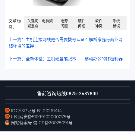
文章标
关键词：电脑频
电源
硬件
软件
系统
繁重启
问题
问题
冲突
错误
签：
上一篇：主机连接网线是否需要拨号认证？解析家庭与商业网
络环境的差异
下一篇：全新体验：主机硬盘笔记本——移动办公的终极利器
0825-2687800
售前咨询热线
IDC/ISP证号 B1-20261414
川公网安备51099102000075号
网站备案号 蜀ICP备20025091号