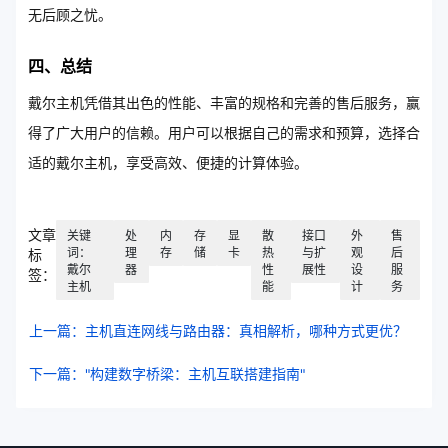
无后顾之忧。
四、总结
戴尔主机凭借其出色的性能、丰富的规格和完善的售后服务，赢
得了广大用户的信赖。用户可以根据自己的需求和预算，选择合
适的戴尔主机，享受高效、便捷的计算体验。
文章
关键
处
内
存
显
散
接口
外
售
词：
理
存
储
卡
热
与扩
观
后
标
戴尔
器
性
展性
设
服
签：
主机
能
计
务
上一篇：主机直连网线与路由器：真相解析，哪种方式更优？
下一篇："构建数字桥梁：主机互联搭建指南"