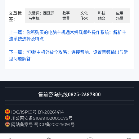
文章标
关键词：西藏罗
数字
文化
科技
应用
马主机
世界
传承
融合
场景
签：
上一篇：你所购买的电脑主机通常搭载哪些操作系统：解析主
流系统选择及特点
下一篇："电脑主机外放全攻略：连接音响、设置音频输出与常
见问题解答"
0825-2687800
售前咨询热线
IDC/ISP证号 B1-20261414
川公网安备51099102000075号
网站备案号 蜀ICP备20025091号