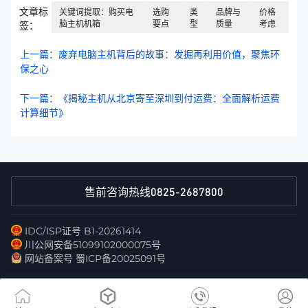
文章标
关键词提取：购买电
选购
类
品牌与
价格
脑主机机箱
要点
型
质量
考虑
签：
上一篇：废弃电脑主机背后的故事：发掘再利用价值，聚焦环
保之心
下一篇：《揭秘主机从北京寄至深圳到付运费：全面解析运费
计算细节》
0825-2687800
售前咨询热线
IDC/ISP证号 B1-20261414
川公网安备51099102000075号
网站备案号 蜀ICP备20025091号