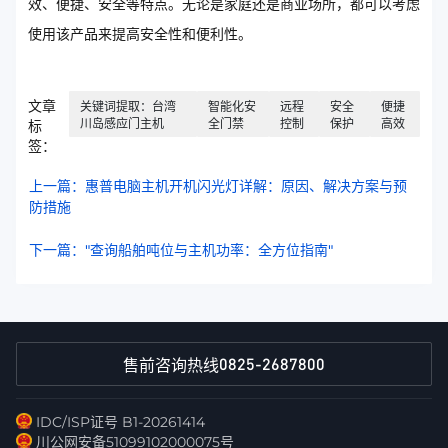
效、便捷、安全等特点。无论是家庭还是商业场所，都可以考虑
使用该产品来提高安全性和便利性。
文章
关键词提取：台湾
智能化安
远程
安全
便捷
川岛感应门主机
全门禁
控制
保护
高效
标
签：
上一篇：惠普电脑主机开机闪光灯详解：原因、解决方案与预
防措施
下一篇："查询船舶吨位与主机功率：全方位指南"
0825-2687800
售前咨询热线
IDC/ISP证号 B1-20261414
川公网安备51099102000075号