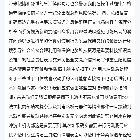
带来便捷和舒适的生活体验同时也会警示我们在操作过程中严格
遵守操作指南以防万一避免出现意外风险情况。 四、总结语言
准确表达完整有序层次清晰语言风格鲜明行文流畅内容有条理分
析全面系统视角新颖提醒公众采用合理做法以避免可能出现的潜
在问题以促进科学的计算机使用行为发展保持良好的设备运行环
境引导社会公众合理利用和保护电脑科技资源是重要科技知识普
及推广的社会责任表现充分突出全文亮点信息与写作重点结论信
息应醒目易于理解和传播 四电脑主机扣下电池用水冲洗后处理
对于一些过于自信或喜欢动手的人可能想直接摘下电池后进行用
水冲洗操作这种情况下我们应该做出哪些应对措施和预防措施
呢? 首先我们要强调即便是摘下电池也不意味着可以随意用水冲
洗主机内部结构复杂涉及到电路板元器件等精密部件一旦接触到
水就可能导致短路损坏甚至引发安全隐患因此绝对禁止用水直接
冲洗主机内部这是首要原则 其次如果确实需要进行清洗我们应
优先使用专业清洁工具进行清理表面可以使用干净柔软湿布轻轻