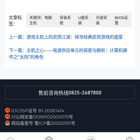
文章标
关键词：电脑
安装系
U盘安
光驱安
BIOS设
主机
统
装
装
置
签：
上一篇：游戏主机上的武侠江湖：探寻经典武侠游戏的盛宴
下一篇：主机之心——电源供应单元的探索与解析：计算机硬
件之“太阳”的角色
0825-2687800
售前咨询热线
IDC/ISP证号 B1-20261414
川公网安备51099102000075号
网站备案号 蜀ICP备20025091号